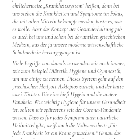
ehrlicherweise „Krankheitssystem“ heißen, denn bei
uns stehen die Krankheiten und Symptome im Fokus,
die mit allen Mitteln bekämpft werden, koste es, was
es wolle. Aber das Konzept der Gesunderhaltung gab
es auch bei uns und schon bei der antiken griechischen
Medizin, aus der ja unsere moderne wissenschaftliche
Schulmedizin hervorgegangen ist.
Viele Begriffe von damals verwenden wir noch immer,
wie zum Beispiel Diätetik, Hygiene und Gymnastik,
um nur einige zu nennen. Dieses System geht auf den
griechischen Heilgott Asklepios zurück, und der hatte
zwei Töchter. Die eine hieß Hygeia und die andere
Panakeia. Wie wichtig Hygiene für unsere Gesundheit
ist, sollten wir spätestens seit der Corona-Pandemie
wissen. Dass es für jedes Symptom auch natürliche
Heilmittel gibt, weiß auch die Volksweisheit: „Für
jede Krankheit ist ein Kraut gewachsen.“ Genau das