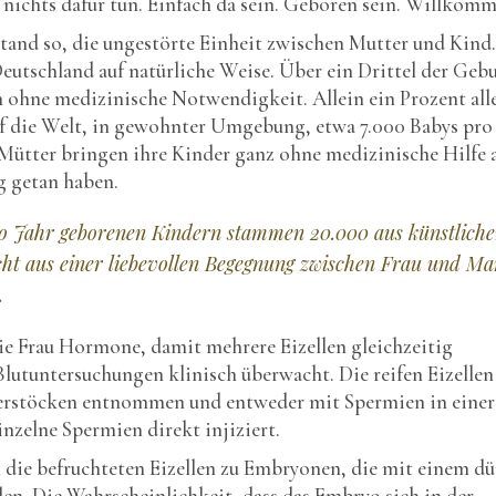
 nichts dafür tun. Einfach da sein. Geboren sein. Willkomm
tand so, die ungestörte Einheit zwischen Mutter und Kind
eutschland auf natürliche Weise. Über ein Drittel der Geb
ch ohne medizinische Notwendigkeit. Allein ein Prozent all
 die Welt, in gewohnter Umgebung, etwa 7.000 Babys pro 
Mütter bringen ihre Kinder ganz ohne medizinische Hilfe 
ng getan haben.
o Jahr geborenen Kindern stammen 20.000 aus künstliche
cht aus einer liebevollen Begegnung zwischen Frau und Ma
.
die Frau Hormone, damit mehrere Eizellen gleichzeitig
Blutuntersuchungen klinisch überwacht. Die reifen Eizellen
ierstöcken entnommen und entweder mit Spermien in einer
inzelne Spermien direkt injiziert.
 die befruchteten Eizellen zu Embryonen, die mit einem d
den. Die Wahrscheinlichkeit, dass das Embryo sich in der