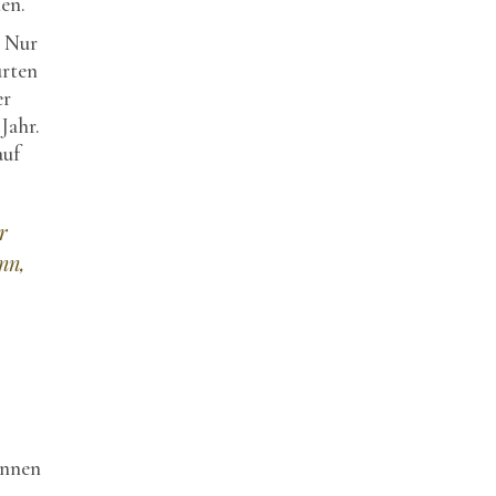
en.
. Nur
urten
er
Jahr.
auf
r
nn,
ünnen