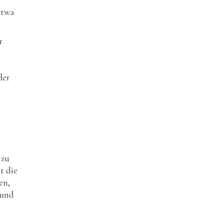
etwa
r
der
 zu
t die
en,
 und