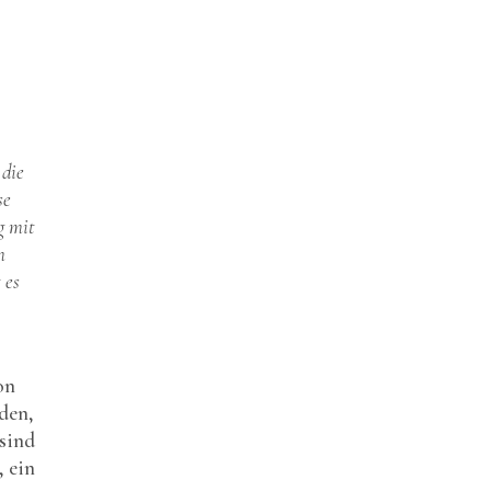
 die
se
g mit
n
 es
on
den,
sind
, ein