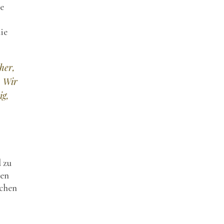
e
ie
her,
. Wir
ig,
d zu
hen
ichen