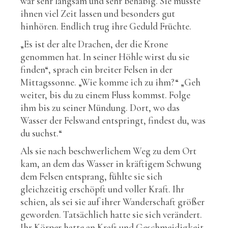
war sehr langsam und sehr behäbig. Sie musste
ihnen viel Zeit lassen und besonders gut
hinhören. Endlich trug ihre Geduld Früchte.
„Es ist der alte Drachen, der die Krone
genommen hat. In seiner Höhle wirst du sie
finden“, sprach ein breiter Felsen in der
Mittagssonne. „Wie komme ich zu ihm?“ „Geh
weiter, bis du zu einem Fluss kommst. Folge
ihm bis zu seiner Mündung. Dort, wo das
Wasser der Felswand entspringt, findest du, was
du suchst.“
Als sie nach beschwerlichem Weg zu dem Ort
kam, an dem das Wasser in kräftigem Schwung
dem Felsen entsprang, fühlte sie sich
gleichzeitig erschöpft und voller Kraft. Ihr
schien, als sei sie auf ihrer Wanderschaft größer
geworden. Tatsächlich hatte sie sich verändert.
Ihr Körper hatte an Kraft und Geschmeidigkeit