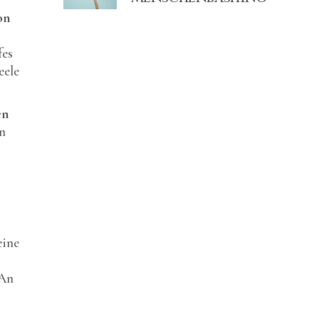
on
fes
eele
en
en
eine
 An