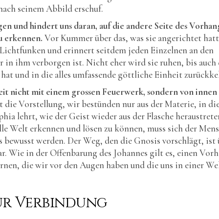
nach seinem Abbild erschuf.
gen und hindert uns daran, auf die andere Seite des Vorhan
u erkennen.
Vor Kummer über das, was sie angerichtet hatt
e Lichtfunken und erinnert seitdem jeden Einzelnen an den
 in ihm verborgen ist. Nicht eher wird sie ruhen, bis auch
hat und in die alles umfassende göttliche Einheit zurückke
it nicht mit einem grossen Feuerwerk, sondern von innen
 die Vorstellung, wir bestünden nur aus der Materie, in di
phia lehrt, wie der Geist wieder aus der Flasche heraustrete
lle Welt erkennen und lösen zu können, muss sich der Men
 bewusst werden. Der Weg, den die Gnosis vorschlägt, ist 
ar. Wie in der Offenbarung des Johannes gilt es, einen Vor
ernen, die wir vor den Augen haben und die uns in einer We
ur Verbindung