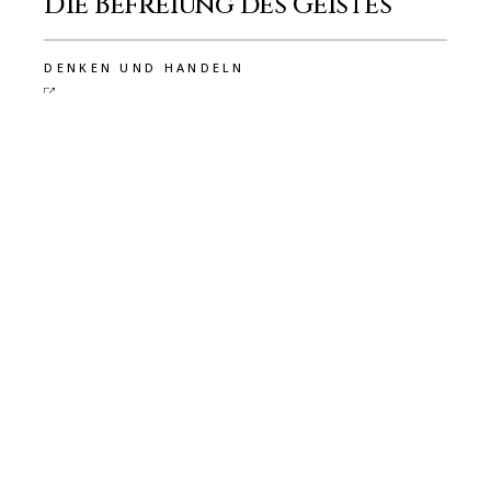
Die Befreiung des Geistes
DENKEN UND HANDELN
Zuletzt erschienen