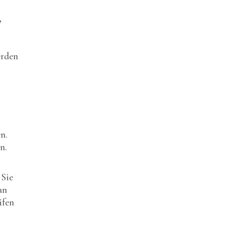
,
erden
n.
n.
 Sie
an
ifen