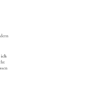
ndern
 ich
cht
assen