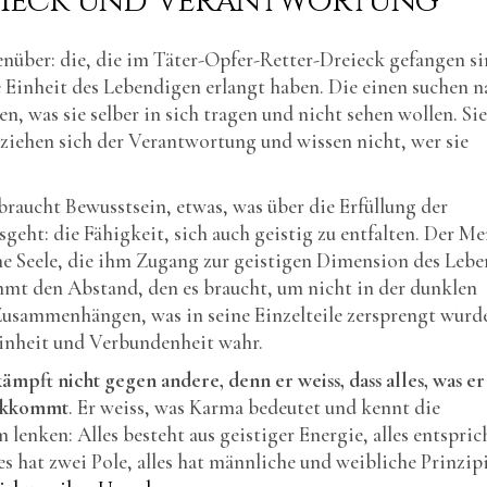
eieck und Verantwortung
nüber: die, die im Täter-Opfer-Retter-Dreieck gefangen si
e Einheit des Lebendigen erlangt haben. Die einen suchen n
 was sie selber in sich tragen und nicht sehen wollen. Sie
tziehen sich der Verantwortung und wissen nicht, wer sie
braucht Bewusstsein, etwas, was über die Erfüllung der
geht: die Fähigkeit, sich auch geistig zu entfalten. Der M
ine Seele, die ihm Zugang zur geistigen Dimension des Lebe
mmt den Abstand, den es braucht, um nicht in der dunklen
 Zusammenhängen, was in seine Einzelteile zersprengt wurd
Einheit und Verbundenheit wahr.
mpft nicht gegen andere, denn er weiss, dass alles, was er
ückkommt
. Er weiss, was Karma bedeutet und kennt die
lenken: Alles besteht aus geistiger Energie, alles entspric
les hat zwei Pole, alles hat männliche und weibliche Prinzip