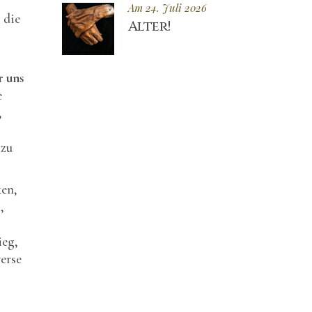
Am 24. Juli 2026
 die
Alter!
r uns
e
,
 zu
ken,
,
ieg,
verse