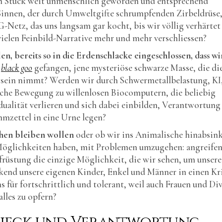
ein Stück weit unmenschlich geworden und entsprechend
Sinnen, der durch Umweltgifte schrumpfenden Zirbeldrüse,
G-Netz, das uns langsam gar kocht, bis wir völlig verhärtet
vielen Feinbild-Narrative mehr und mehr verschliessen?
en, bereits so in die Erdenschlacke eingeschlossen, dass wi
r
black goo
gefangen, jene mysteriöse schwarze Masse, die di
stsein nimmt? Werden wir durch Schwermetallbelastung, KI
che Bewegung zu willenlosen Biocomputern, die beliebig
alität verlieren und sich dabei einbilden, Verantwortung
immzettel in eine Urne legen?
chen bleiben wollen
oder ob wir ins Animalische hinabsin
 Möglichkeiten haben, mit Problemen umzugehen: angreifen
ufrüstung die einzige Möglichkeit, die wir sehen, um unsere
kend unsere eigenen Kinder, Enkel und Männer in einen Kr
s für fortschrittlich und tolerant, weil auch Frauen und Di
lles zu opfern?