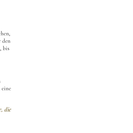
chen,
r den
, bis
m
 eine
, die