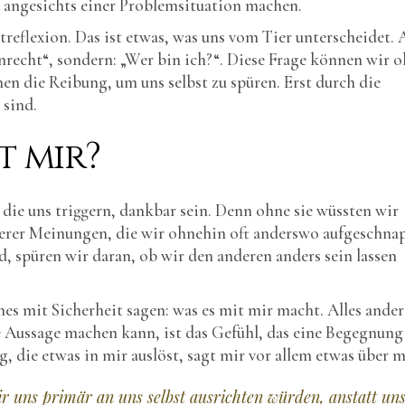
re angesichts einer Problemsituation machen.
reflexion. Das ist etwas, was uns vom Tier unterscheidet. 
unrecht“, sondern: „Wer bin ich?“. Diese Frage können wir 
en die Reibung, um uns selbst zu spüren. Erst durch die
 sind.
t mir?
e uns triggern, dankbar sein. Denn ohne sie wüssten wir
nserer Meinungen, die wir ohnehin oft anderswo aufgeschna
d, spüren wir daran, ob wir den anderen anders sein lassen
s mit Sicherheit sagen: was es mit mir macht. Alles ander
e Aussage machen kann, ist das Gefühl, das eine Begegnung
, die etwas in mir auslöst, sagt mir vor allem etwas über m
r uns primär an uns selbst ausrichten würden, anstatt un