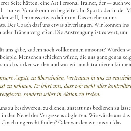
rer Seite hätten, eine Art Personal Trainer, der — auch we
 — unser Vorankommen begleitet. Im Sport oder in der M
en will, der muss etwas dafür tun. Das erscheint uns
ts. Der Coach darf uns etwas abverlangen. Wir können ins
 oder Tränen vergießen. Die Anstrengung ist es wert, um
 für uns gäbe, zudem noch vollkommen umsonst? Würden w
eispiel Menschen schicken würde, die uns ganz genau zei
r, noch stärker werden und was wir noch trainieren könne
unsere Ängste zu überwinden, Vertrauen in uns zu entwick
st zu nehmen. Er lehrt uns, dass wir nicht alles kontrollie
reagieren, sondern selbst in Aktion zu treten.
 uns zu beschweren, zu dienen, anstatt uns bedienen zu lasse
in den Nebel des Vergessens abgleiten. Wie würde uns das
n Coach ungerecht finden? Oder würden wir uns auf das