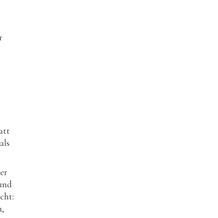
r
att
als
er
 und
cht:
n,