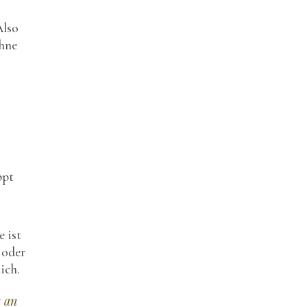
Also
ohne
ppt
e ist
 oder
ich.
s an