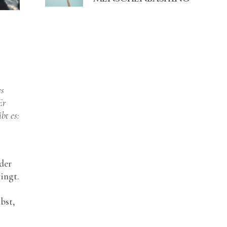
es
Er
bt es:
der
ingt.
bst,