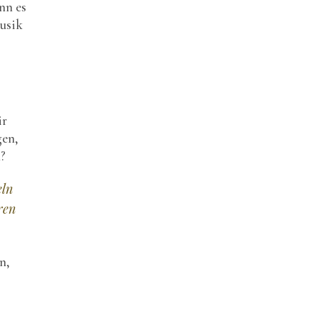
nn es
usik
ir
gen,
n?
eln
ren
n,