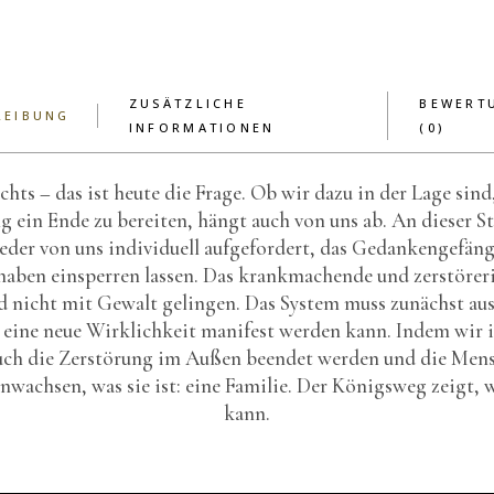
ZUSÄTZLICHE
BEWERT
REIBUNG
INFORMATIONEN
(0)
chts – das ist heute die Frage. Ob wir dazu in der Lage sind
 ein Ende zu bereiten, hängt auch von uns ab. An dieser St
jeder von uns individuell aufgefordert, das Gedankengefängn
 haben einsperren lassen. Das krankmachende und zerstörer
 nicht mit Gewalt gelingen. Das System muss zunächst au
r eine neue Wirklichkeit manifest werden kann. Indem wir i
auch die Zerstörung im Außen beendet werden und die Mens
achsen, was sie ist: eine Familie. Der Königsweg zeigt, w
kann.